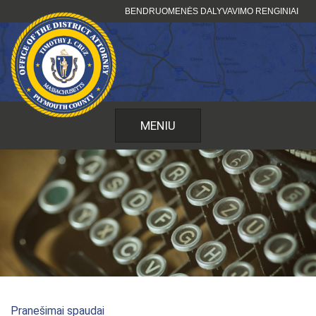
Pereiti
BENDRUOMENĖS DALYVAVIMO RENGINIAI
prie
turinio
MENIU
Pranešimai spaudai