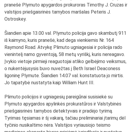
pranešė Plymuto apygardos prokuroras Timothy J. Cruzas ir
valstijos priešgaisrinės tarnybos maršalas Peteris J.
Ostroskey.
Šiandien apie 13.00 val. Plymuto policija gavo skambutį 911
iš kaimyno, kuris pranešė, kad dega vienkiemis Nr. 164
Raymond Road. Atvykę Plimuto ugniagesiai ir policija rado
vienintelį namo gyventoją, 58 metų vyriškį, kuris nereagavo.
Įvykio vietoje pirmieji reaguotojai atliko gelbėjimo veiksmus,
o nukentėjusysis buvo nuvežtas į Beth Israel Deaconess
ligoninę Plymute. Šiandien 14.07 val. konstatuota jo mirtis.
Jo tapatybė nustatyta kaip William Hunt III.
Plimuto policijos ir ugniagesių pareigūnai susisiekė su
Plymuto apygardos apylinkės prokuratūros ir Valstybinės
priešgaisrinės tarnybos detektyvais ir pradėjo tyrimą.
Tyrimas tęsiamas ir šį vakarą, tačiau preliminariai įtarimų dėl
tyčinio nusikaltimo nėra. Valstijos vyriausiojo teismo