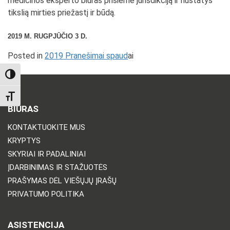
medicinos eksperto biuras prisiėmė jurisdikciją ir nustatys
tikslią mirties priežastį ir būdą.
2019 M. RUGPJŪČIO 3 D.
Posted in
2019 Pranešimai spaud
ai
TOGGLE HIGH CONTRAST
TOGGLE FONT SIZE
BIURAS
KONTAKTUOKITE MUS
KRYPTYS
SKYRIAI IR PADALINIAI
ĮDARBINIMAS IR STAŽUOTĖS
PRAŠYMAS DĖL VIEŠŲJŲ ĮRAŠŲ
PRIVATUMO POLITIKA
ASISTENCIJA