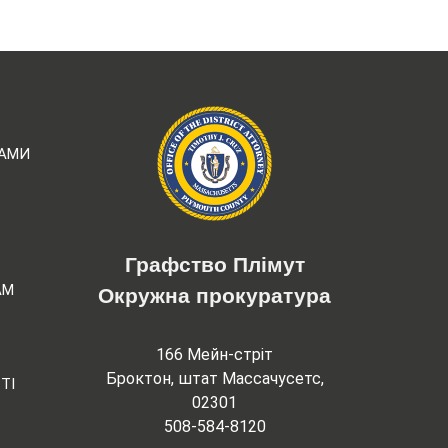
РАМИ
Графство Плімут
АМ
Окружна прокуратура
166 Мейн-стріт
Броктон, штат Массачусетс,
ТІ
02301
508-584-8120