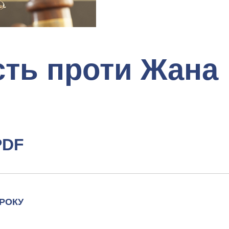
сть проти Жана
PDF
 РОКУ