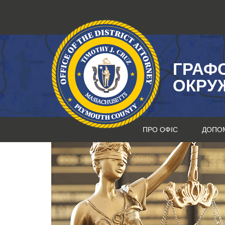
Перейти
до
змісту
ГРАФ
ОКРУ
ПРО ОФІС
ДОПО