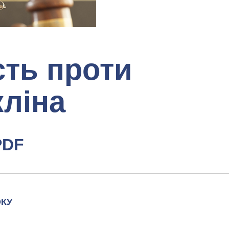
сть проти
ліна
PDF
ОКУ