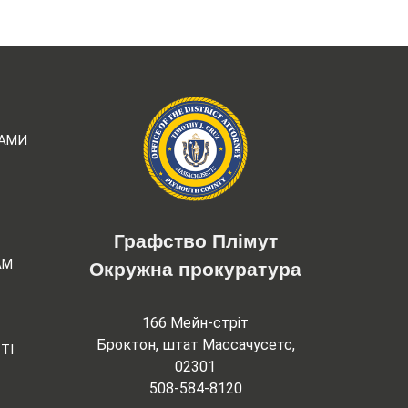
РАМИ
Графство Плімут
АМ
Окружна прокуратура
166 Мейн-стріт
Броктон, штат Массачусетс,
ТІ
02301
508-584-8120