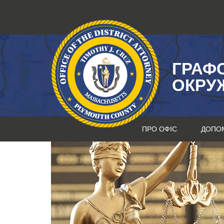
Перейти
до
змісту
ГРАФ
ОКРУ
ПРО ОФІС
ДОПО