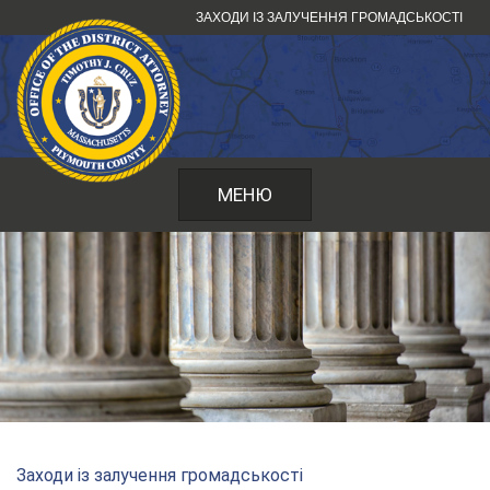
Перейти
ЗАХОДИ ІЗ ЗАЛУЧЕННЯ ГРОМАДСЬКОСТІ
до
змісту
МЕНЮ
Заходи із залучення громадськості