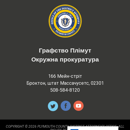
Графство Плімут
Окружна прокуратура
166 Мейн-стріт
Броктон, штат Массачусетс, 02301
508-584-8120
COPYRIGHT © 2026 PLYMOUTH COUNTY DISTRICT ATTORNEY'S OFFICE. ALL