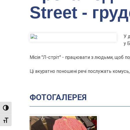
Street - гру
У 
у 
Місія "Л-стріт" - працювати з людьми, щоб по
Ці акуратно поношені речі послужать комусь, 
ФОТОГАЛЕРЕЯ
TOGGLE HIGH CONTRAST
TOGGLE FONT SIZE