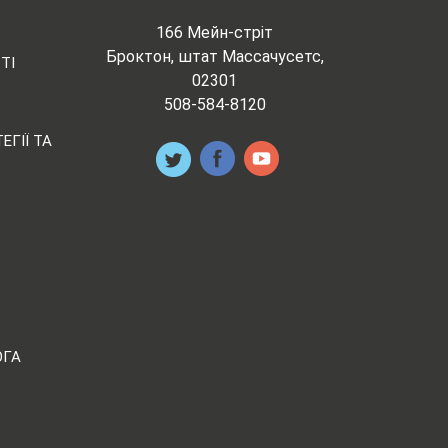
166 Мейн-стріт
Броктон, штат Массачусетс,
ТІ
02301
508-584-8120
ЕГІЇ ТА
ОГА