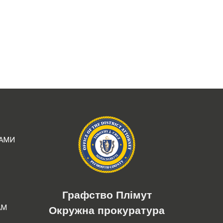
РАМИ
Графство Плімут
АМ
Окружна прокуратура