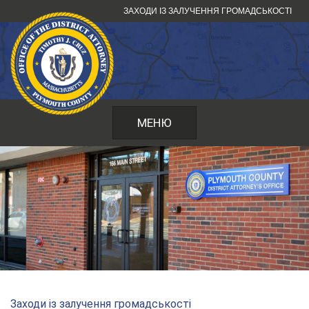
Перейти
ЗАХОДИ ІЗ ЗАЛУЧЕННЯ ГРОМАДСЬКОСТІ
до
змісту
МЕНЮ
Заходи із залучення громадськості