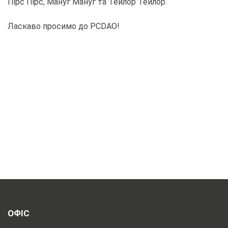
Пірс Пірс, Мануг Мануг та Тейлор Тейлор.
Ласкаво просимо до PCDAO!
ОФІС