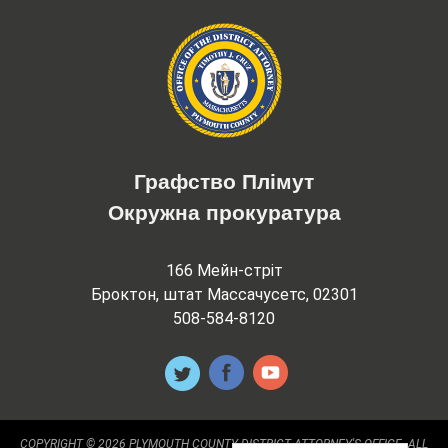
Графство Плімут
Окружна прокуратура
166 Мейн-стріт
Броктон, штат Массачусетс, 02301
508-584-8120
COPYRIGHT © 2026 PLYMOUTH COUNTY DISTRICT ATTORNEY'S OFFICE. ALL