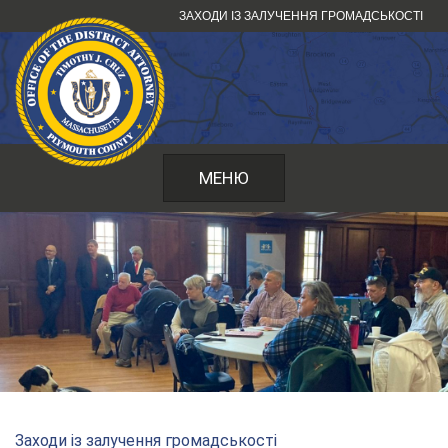
Перейти
ЗАХОДИ ІЗ ЗАЛУЧЕННЯ ГРОМАДСЬКОСТІ
до
змісту
МЕНЮ
Заходи із залучення громадськості