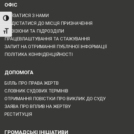
ОФІС
ЗВ'ЯЗАТИСЯ З НАМИ
TOGGLE HIGH CONTRAST
ЯК ДІСТАТИСЯ ДО МІСЦЯ ПРИЗНАЧЕННЯ
ДИВІЗІОНИ ТА ПІДРОЗДІЛИ
TOGGLE FONT SIZE
ПРАЦЕВЛАШТУВАННЯ ТА СТАЖУВАННЯ
ЗАПИТ НА ОТРИМАННЯ ПУБЛІЧНОЇ ІНФОРМАЦІЇ
ПОЛІТИКА КОНФІДЕНЦІЙНОСТІ
ДОПОМОГА
БІЛЛЬ ПРО ПРАВА ЖЕРТВ
СЛОВНИК СУДОВИХ ТЕРМІНІВ
ОТРИМАННЯ ПОВІСТКИ ПРО ВИКЛИК ДО СУДУ
ЗАЯВА ПРО ВПЛИВ НА ЖЕРТВУ
РЕСТИТУЦІЯ
ГРОМАДСЬКІ ІНІЦІАТИВИ