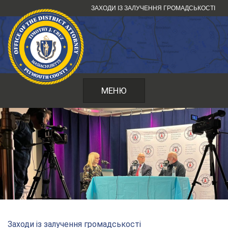
Перейти
ЗАХОДИ ІЗ ЗАЛУЧЕННЯ ГРОМАДСЬКОСТІ
до
змісту
МЕНЮ
Заходи із залучення громадськості