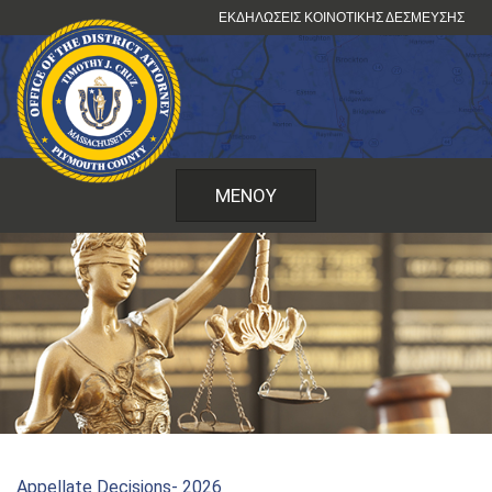
Μετάβαση
ΕΚΔΗΛΏΣΕΙΣ ΚΟΙΝΟΤΙΚΉΣ ΔΈΣΜΕΥΣΗΣ
στο
περιεχόμενο
ΜΕΝΟΎ
Appellate Decisions- 2026