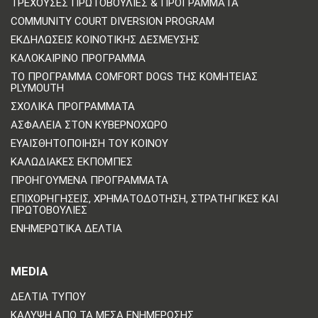
ΤΡΈΧΟΥΣΕΣ ΠΡΩΤΟΒΟΥΛΊΕΣ & ΠΡΟΓΡΆΜΜΑΤΑ
COMMUNITY COURT DIVERSION PROGRAM
ΕΚΔΗΛΏΣΕΙΣ ΚΟΙΝΟΤΙΚΉΣ ΔΈΣΜΕΥΣΗΣ
ΚΑΛΟΚΑΙΡΙΝΌ ΠΡΌΓΡΑΜΜΑ
ΤΟ ΠΡΌΓΡΑΜΜΑ COMFORT DOGS ΤΗΣ ΚΟΜΗΤΕΊΑΣ
PLYMOUTH
ΣΧΟΛΙΚΆ ΠΡΟΓΡΆΜΜΑΤΑ
ΑΣΦΆΛΕΙΑ ΣΤΟΝ ΚΥΒΕΡΝΟΧΏΡΟ
ΕΥΑΙΣΘΗΤΟΠΟΊΗΣΗ ΤΟΥ ΚΟΙΝΟΎ
ΚΑΛΩΔΙΑΚΈΣ ΕΚΠΟΜΠΈΣ
ΠΡΟΗΓΟΎΜΕΝΑ ΠΡΟΓΡΆΜΜΑΤΑ
ΕΠΙΧΟΡΗΓΉΣΕΙΣ, ΧΡΗΜΑΤΟΔΌΤΗΣΗ, ΣΤΡΑΤΗΓΙΚΈΣ ΚΑΙ
ΠΡΩΤΟΒΟΥΛΊΕΣ
ΕΝΗΜΕΡΩΤΙΚΆ ΔΕΛΤΊΑ
MEDIA
ΔΕΛΤΊΑ ΤΎΠΟΥ
ΚΆΛΥΨΗ ΑΠΌ ΤΑ ΜΈΣΑ ΕΝΗΜΈΡΩΣΗΣ