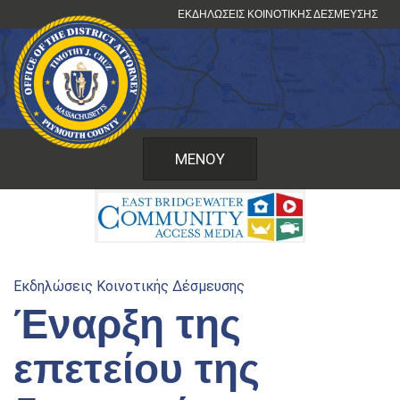
Μετάβαση
ΕΚΔΗΛΏΣΕΙΣ ΚΟΙΝΟΤΙΚΉΣ ΔΈΣΜΕΥΣΗΣ
στο
περιεχόμενο
ΜΕΝΟΎ
Εκδηλώσεις Κοινοτικής Δέσμευσης
Έναρξη της
επετείου της