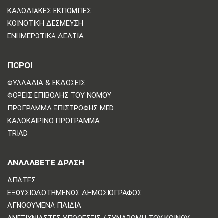
ΚΑΛΩΔΙΑΚΈΣ ΕΚΠΟΜΠΈΣ
ΚΟΙΝΟΤΙΚΉ ΔΈΣΜΕΥΣΗ
ΕΝΗΜΕΡΩΤΙΚΆ ΔΕΛΤΊΑ
ΠΟΡΟΙ
ΦΥΛΛΆΔΙΑ & ΕΚΔΌΣΕΙΣ
ΦΟΡΕΊΣ ΕΠΙΒΟΛΉΣ ΤΟΥ ΝΌΜΟΥ
ΠΡΌΓΡΑΜΜΑ ΕΠΙΣΤΡΟΦΉΣ MED
ΚΑΛΟΚΑΙΡΙΝΌ ΠΡΌΓΡΑΜΜΑ
TRIAD
ΑΝΑΛΆΒΕΤΕ ΔΡΆΣΗ
ΑΠΆΤΕΣ
ΕΞΟΥΣΙΟΔΟΤΗΜΈΝΟΣ ΔΗΜΟΣΙΟΓΡΆΦΟΣ
ΑΓΝΟΟΎΜΕΝΑ ΠΑΙΔΙΆ
ΑΝΕΞΙΧΝΊΑΣΤΕΣ ΥΠΟΘΈΣΕΙΣ / ΣΥΝΔΡΟΜΉ ΤΟΥ ΚΟΙΝΟΎ