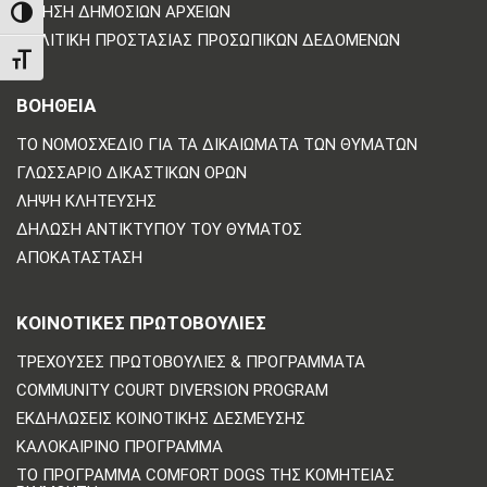
ΑΊΤΗΣΗ ΔΗΜΌΣΙΩΝ ΑΡΧΕΊΩΝ
TOGGLE HIGH CONTRAST
ΠΟΛΙΤΙΚΗ ΠΡΟΣΤΑΣΙΑΣ ΠΡΟΣΩΠΙΚΩΝ ΔΕΔΟΜΕΝΩΝ
TOGGLE FONT SIZE
ΒΟΗΘΕΙΑ
ΤΟ ΝΟΜΟΣΧΈΔΙΟ ΓΙΑ ΤΑ ΔΙΚΑΙΏΜΑΤΑ ΤΩΝ ΘΥΜΆΤΩΝ
ΓΛΩΣΣΆΡΙΟ ΔΙΚΑΣΤΙΚΏΝ ΌΡΩΝ
ΛΉΨΗ ΚΛΉΤΕΥΣΗΣ
ΔΉΛΩΣΗ ΑΝΤΙΚΤΎΠΟΥ ΤΟΥ ΘΎΜΑΤΟΣ
ΑΠΟΚΑΤΆΣΤΑΣΗ
ΚΟΙΝΟΤΙΚΈΣ ΠΡΩΤΟΒΟΥΛΊΕΣ
ΤΡΈΧΟΥΣΕΣ ΠΡΩΤΟΒΟΥΛΊΕΣ & ΠΡΟΓΡΆΜΜΑΤΑ
COMMUNITY COURT DIVERSION PROGRAM
ΕΚΔΗΛΏΣΕΙΣ ΚΟΙΝΟΤΙΚΉΣ ΔΈΣΜΕΥΣΗΣ
ΚΑΛΟΚΑΙΡΙΝΌ ΠΡΌΓΡΑΜΜΑ
ΤΟ ΠΡΌΓΡΑΜΜΑ COMFORT DOGS ΤΗΣ ΚΟΜΗΤΕΊΑΣ