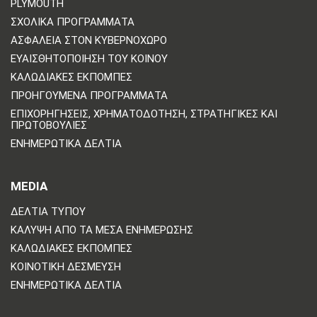
PLYMOUTH
ΣΧΟΛΙΚΆ ΠΡΟΓΡΆΜΜΑΤΑ
ΑΣΦΆΛΕΙΑ ΣΤΟΝ ΚΥΒΕΡΝΟΧΏΡΟ
ΕΥΑΙΣΘΗΤΟΠΟΊΗΣΗ ΤΟΥ ΚΟΙΝΟΎ
ΚΑΛΩΔΙΑΚΈΣ ΕΚΠΟΜΠΈΣ
ΠΡΟΗΓΟΎΜΕΝΑ ΠΡΟΓΡΆΜΜΑΤΑ
ΕΠΙΧΟΡΗΓΉΣΕΙΣ, ΧΡΗΜΑΤΟΔΌΤΗΣΗ, ΣΤΡΑΤΗΓΙΚΈΣ ΚΑΙ
ΠΡΩΤΟΒΟΥΛΊΕΣ
ΕΝΗΜΕΡΩΤΙΚΆ ΔΕΛΤΊΑ
MEDIA
ΔΕΛΤΊΑ ΤΎΠΟΥ
ΚΆΛΥΨΗ ΑΠΌ ΤΑ ΜΈΣΑ ΕΝΗΜΈΡΩΣΗΣ
ΚΑΛΩΔΙΑΚΈΣ ΕΚΠΟΜΠΈΣ
ΚΟΙΝΟΤΙΚΉ ΔΈΣΜΕΥΣΗ
ΕΝΗΜΕΡΩΤΙΚΆ ΔΕΛΤΊΑ