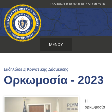
Μετάβαση
ΕΚΔΗΛΏΣΕΙΣ ΚΟΙΝΟΤΙΚΉΣ ΔΈΣΜΕΥΣΗΣ
στο
περιεχόμενο
ΜΕΝΟΎ
Εκδηλώσεις Κοινοτικής Δέσμευσης
Ορκωμοσία - 2023
Η
ορκωμοσία