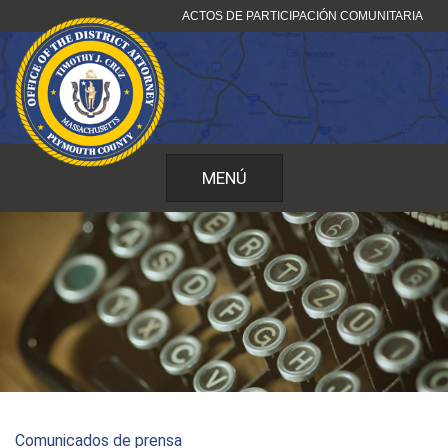
Ir
ACTOS DE PARTICIPACIÓN COMUNITARIA
al
contenido
MENÚ
Comunicados de prensa