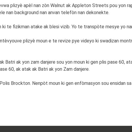
wa plizyè apèl nan zòn Walnut ak Appleton Streets pou yon rapò 
ele nan background nan anvan telefòn nan dekonekte.
on ki te fizikman atake ak blesi vizib. Yo te transpòte mesye yo n
entèvyouve plizyè moun e te revize pye videyo ki swadizan mont
ak Batri ak yon zam danjere sou yon moun ki gen plis pase 60, at
 pase 60, ak atak ak Batri ak yon Zam danjere.
Polis Brockton. Nenpòt moun ki gen enfòmasyon sou ensidan sa 