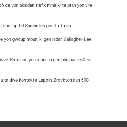
de yon aksidan trafik minè ki te pran yon vire
an bon lopital Samariten pou tretman.
re yon gwoup moun, ki gen ladan Gallagher-Lee
ak ak Batri sou yon moun ki gen plis pase 60 ak
a ta dwe kontakte Lapolis Brockton nan 508-