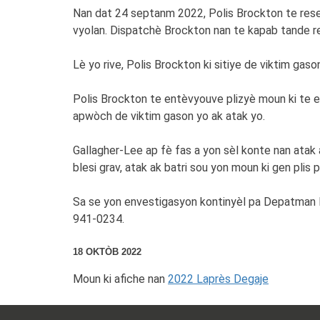
Nan dat 24 septanm 2022, Polis Brockton te resev
vyolan. Dispatchè Brockton nan te kapab tande r
Lè yo rive, Polis Brockton ki sitiye de viktim gas
Polis Brockton te entèvyouve plizyè moun ki te 
apwòch de viktim gason yo ak atak yo.
Gallagher-Lee ap fè fas a yon sèl konte nan atak 
blesi grav, atak ak batri sou yon moun ki gen plis
Sa se yon envestigasyon kontinyèl pa Depatman 
941-0234.
18 OKTÒB 2022
Moun ki afiche nan
2022 Laprès Degaje