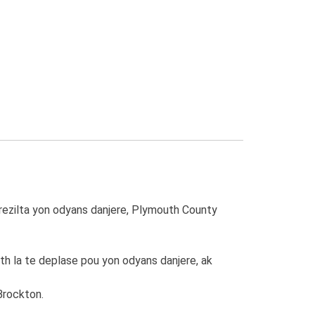
rezilta yon odyans danjere, Plymouth County
alth la te deplase pou yon odyans danjere, ak
Brockton.