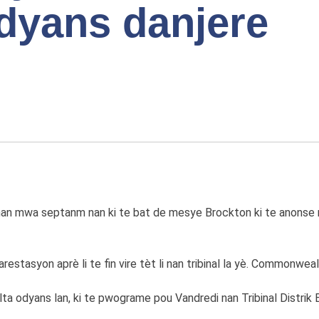
odyans danjere
nan mwa septanm nan ki te bat de mesye Brockton ki te anonse 
restasyon aprè li te fin vire tèt li nan tribinal la yè. Commonwe
lta odyans lan, ki te pwograme pou Vandredi nan Tribinal Distrik 