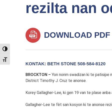
rezilta nan 
DOWNLOAD PDF
TOGGLE HIGH CONTRAST
TOGGLE FONT SIZE
KONTAK: BETH STONE 508-584-8120
BROCKTON –
Yon nonm swadizan ki te patisipe 
District Timothy J. Cruz te anonse.
Korey Gallagher-Lee, ki gen 19 van te plase anba a
Gallagher-Lee te fèt san kosyon ki te anonse rezi