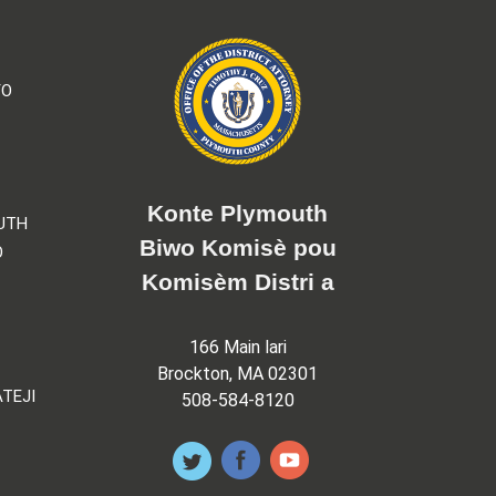
YO
Konte Plymouth
UTH
Biwo Komisè pou
O
Komisèm Distri a
166 Main lari
Brockton, MA 02301
TEJI
508-584-8120