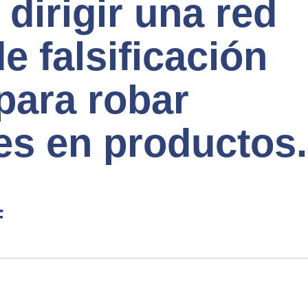
dirigir una red
e falsificación
para robar
es en productos.
F