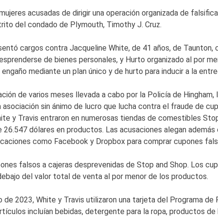
ujeres acusadas de dirigir una operación organizada de falsific
strito del condado de Plymouth, Timothy J. Cruz.
sentó cargos contra Jacqueline White, de 41 años, de Taunton, 
 desprenderse de bienes personales, y Hurto organizado al por men
engaño mediante un plan único y de hurto para inducir a la entr
ación de varios meses llevada a cabo por la Policía de Hingham,
na asociación sin ánimo de lucro que lucha contra el fraude de c
hite y Travis entraron en numerosas tiendas de comestibles Sto
e 26.547 dólares en productos. Las acusaciones alegan además 
aplicaciones como Facebook y Dropbox para comprar cupones fals
ones falsos a cajeras desprevenidas de Stop and Shop. Los cu
ebajo del valor total de venta al por menor de los productos.
o de 2023, White y Travis utilizaron una tarjeta del Programa
rtículos incluían bebidas, detergente para la ropa, productos de h