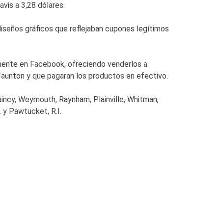
vis a 3,28 dólares.
diseños gráficos que reflejaban cupones legítimos
tamente en Facebook, ofreciendo venderlos a
Taunton y que pagaran los productos en efectivo.
uincy, Weymouth, Raynham, Plainville, Whitman,
.I. y Pawtucket, R.I.