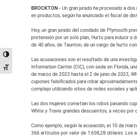
BROCKTON -
Un gran jurado ha procesado a dos m
en productos, según ha anunciado el fiscal de di
Hoy, un gran jurado del condado de Plymouth pre
pretensión por un solo plan, Hurto para inducir a
de 40 años, de Taunton, de un cargo de hurto con 
TOGGLE HIGH CONTRAST
Las acusaciones son el resultado de una investig
Information Center (CIC), con sede en Florida, u
TOGGLE FONT SIZE
de marzo de 2023 hasta el 2 de junio de 2023, W
cupones falsificados para robar aproximadament
complejo utilizando sitios de redes sociales y 
Las dos mujeres cometían los robos pasando cup
White y Travis grandes descuentos, a veces por d
Como ejemplo, según la acusación, el 10 de marz
366 artículos por valor de 1.658,28 dólares. Los a