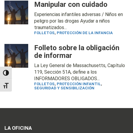
Manipular con cuidado
Experiencias infantiles adversas / Niños en
peligro por las drogas Ayudar a niños
traumatizados...
FOLLETOS
,
PROTECCIÓN DE LA INFANCIA
Folleto sobre la obligación
de informar
La Ley General de Massachusetts, Capítulo
119, Sección 51A, define a los
TOGGLE HIGH CONTRAST
INFORMADORES OBLIGADOS...
FOLLETOS
,
PROTECCIÓN INFANTIL
,
TOGGLE FONT SIZE
SEGURIDAD Y SENSIBILIZACIÓN
LA OFICINA