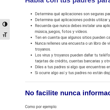
Habla con tus padres par
Determina qué aplicaciones son seguras para
Determina qué aplicaciones podrás utilizar y 
TOGGLE HIGH CONTRAST
Recuerda que nunca debes instalar una aplic
música, juegos, fotos y vídeos.
TOGGLE FONT SIZE
Ten en cuenta que algunos sitios pueden cam
Nunca rellenes una encuesta o un libro de v
troyanos.
Los virus y troyanos pueden dañar tu teléf
tarjetas de crédito, cuentas bancarias y o
Diles a tus padres si algo que encuentras e
Si ocurre algo así y tus padres no están dis
No facilite nunca informa
Como por ejemplo: