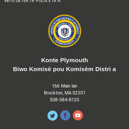
INITE DETEKTIF POLIS ETA A
Konte Plymouth
Biwo Komisè pou Komisèm Distri a
166 Main lari
Brockton, MA 02301
508-584-8120