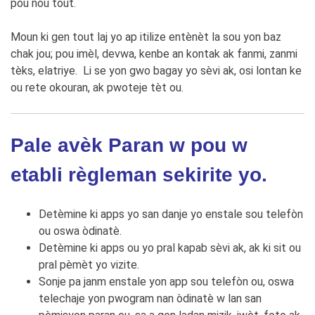
pou nou tout.
Moun ki gen tout laj yo ap itilize entènèt la sou yon baz
chak jou; pou imèl, devwa, kenbe an kontak ak fanmi, zanmi
tèks, elatriye. Li se yon gwo bagay yo sèvi ak, osi lontan ke
ou rete okouran, ak pwoteje tèt ou.
Pale avèk Paran w pou w
etabli règleman sekirite yo.
Detèmine ki apps yo san danje yo enstale sou telefòn
ou oswa òdinatè.
Detèmine ki apps ou yo pral kapab sèvi ak, ak ki sit ou
pral pèmèt yo vizite.
Sonje pa janm enstale yon app sou telefòn ou, oswa
telechaje yon pwogram nan òdinatè w lan san