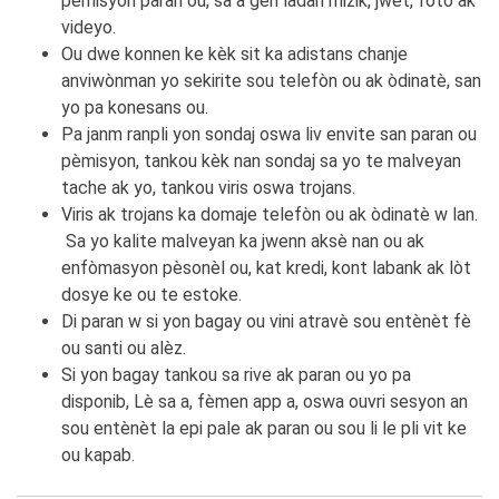
pèmisyon paran ou, sa a gen ladan mizik, jwèt, foto ak
videyo.
Ou dwe konnen ke kèk sit ka adistans chanje
anviwònman yo sekirite sou telefòn ou ak òdinatè, san
yo pa konesans ou.
Pa janm ranpli yon sondaj oswa liv envite san paran ou
pèmisyon, tankou kèk nan sondaj sa yo te malveyan
tache ak yo, tankou viris oswa trojans.
Viris ak trojans ka domaje telefòn ou ak òdinatè w lan.
Sa yo kalite malveyan ka jwenn aksè nan ou ak
enfòmasyon pèsonèl
ou, kat kredi, kont labank ak lòt
dosye ke ou te estoke.
Di paran w si yon bagay ou vini atravè sou entènèt fè
ou santi ou alèz.
Si yon bagay tankou sa rive ak paran ou yo pa
disponib, Lè sa a, fèmen app a, oswa ouvri sesyon an
sou entènèt la epi pale ak paran ou sou li le pli vit ke
ou kapab.