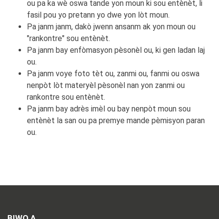
ou pa ka wè oswa tande yon moun ki sou entènèt, li
fasil pou yo pretann yo dwe yon lòt moun.
Pa janm janm, dakò jwenn ansanm ak yon moun ou
"rankontre" sou entènèt.
Pa janm bay enfòmasyon pèsonèl ou, ki gen ladan laj
ou.
Pa janm voye foto tèt ou, zanmi ou, fanmi ou oswa
nenpòt lòt materyèl pèsonèl nan yon zanmi ou
rankontre sou entènèt.
Pa janm bay adrès imèl ou bay nenpòt moun sou
entènèt la san ou pa premye mande pèmisyon paran
ou.
BIWO A