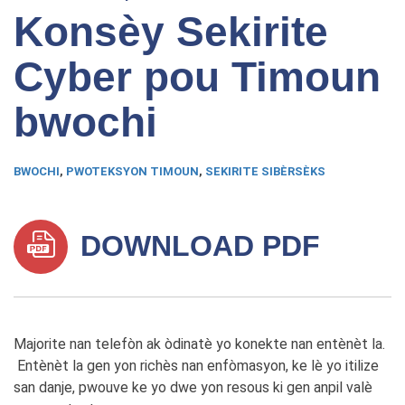
Konsèy Sekirite
Cyber pou Timoun
bwochi
BWOCHI
,
PWOTEKSYON TIMOUN
,
SEKIRITE SIBÈRSÈKS
DOWNLOAD PDF
Majorite nan telefòn ak òdinatè yo konekte nan entènèt la.
Entènèt la gen yon richès nan enfòmasyon, ke lè yo itilize
san danje, pwouve ke yo dwe yon resous ki gen anpil valè