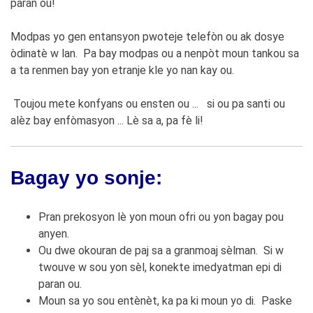
paran ou!
Modpas yo gen entansyon pwoteje telefòn ou ak dosye
òdinatè w lan. Pa bay modpas ou a nenpòt moun tankou sa
a ta renmen bay yon etranje kle yo nan kay ou.
Toujou mete konfyans ou ensten ou ... si ou pa santi ou
alèz bay enfòmasyon ... Lè sa a, pa fè li!
Bagay yo sonje:
Pran prekosyon lè yon moun ofri ou yon bagay pou
anyen.
Ou dwe okouran de paj sa a granmoaj sèlman. Si w
twouve w sou yon sèl, konekte imedyatman epi di
paran ou.
Moun sa yo sou entènèt, ka pa ki moun yo di. Paske