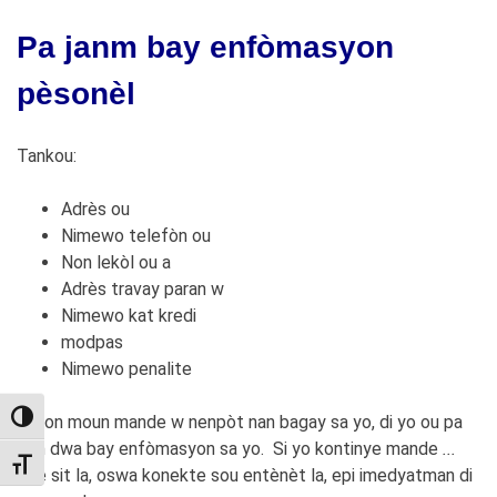
Pa janm bay enfòmasyon
pèsonèl
Tankou:
Adrès ou
Nimewo telefòn ou
Non lekòl ou a
Adrès travay paran w
Nimewo kat kredi
modpas
Nimewo penalite
TOGGLE HIGH CONTRAST
Si yon moun mande w nenpòt nan bagay sa yo, di yo ou pa
gen dwa bay enfòmasyon sa yo. Si yo kontinye mande
...
TOGGLE FONT SIZE
kite sit la, oswa konekte sou entènèt la, epi imedyatman di