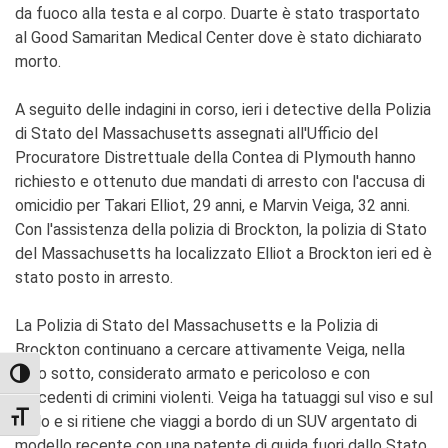
da fuoco alla testa e al corpo. Duarte è stato trasportato
al Good Samaritan Medical Center dove è stato dichiarato
morto.
A seguito delle indagini in corso, ieri i detective della Polizia
di Stato del Massachusetts assegnati all'Ufficio del
Procuratore Distrettuale della Contea di Plymouth hanno
richiesto e ottenuto due mandati di arresto con l'accusa di
omicidio per Takari Elliot, 29 anni, e Marvin Veiga, 32 anni.
Con l'assistenza della polizia di Brockton, la polizia di Stato
del Massachusetts ha localizzato Elliot a Brockton ieri ed è
stato posto in arresto.
La Polizia di Stato del Massachusetts e la Polizia di
Brockton continuano a cercare attivamente Veiga, nella
foto sotto, considerato armato e pericoloso e con
TOGGLE HIGH CONTRAST
precedenti di crimini violenti. Veiga ha tatuaggi sul viso e sul
TOGGLE FONT SIZE
collo e si ritiene che viaggi a bordo di un SUV argentato di
modello recente con una patente di guida fuori dallo Stato.