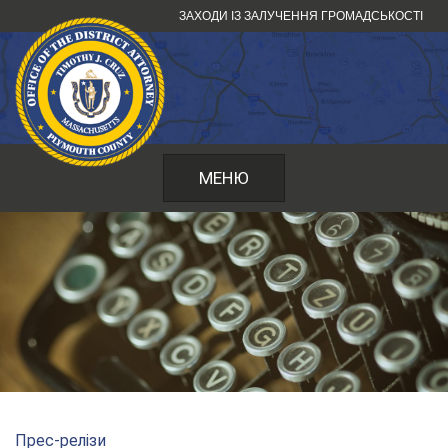
Перейти
ЗАХОДИ ІЗ ЗАЛУЧЕННЯ ГРОМАДСЬКОСТІ
до
змісту
МЕНЮ
Прес-релізи