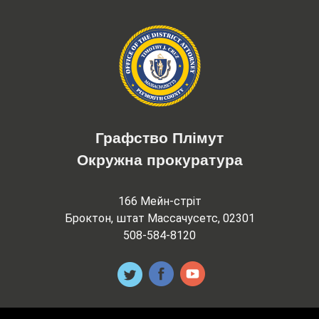
Графство Плімут
Окружна прокуратура
166 Мейн-стріт
Броктон, штат Массачусетс, 02301
508-584-8120