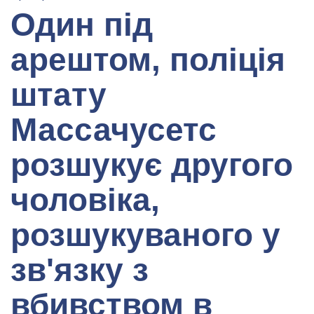
Один під
арештом, поліція
штату
Массачусетс
розшукує другого
чоловіка,
розшукуваного у
зв'язку з
вбивством в