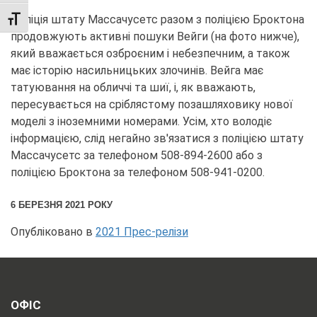
Поліція штату Массачусетс разом з поліцією Броктона
TOGGLE FONT SIZE
продовжують активні пошуки Вейги (на фото нижче),
який вважається озброєним і небезпечним, а також
має історію насильницьких злочинів. Вейга має
татуювання на обличчі та шиї, і, як вважають,
пересувається на сріблястому позашляховику нової
моделі з іноземними номерами. Усім, хто володіє
інформацією, слід негайно зв'язатися з поліцією штату
Массачусетс за телефоном 508-894-2600 або з
поліцією Броктона за телефоном 508-941-0200.
6 БЕРЕЗНЯ 2021 РОКУ
Опубліковано в
2021 Прес-релізи
ОФІС