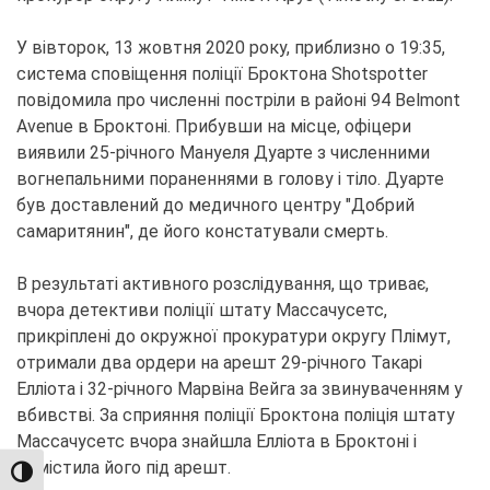
У вівторок, 13 жовтня 2020 року, приблизно о 19:35,
система сповіщення поліції Броктона Shotspotter
повідомила про численні постріли в районі 94 Belmont
Avenue в Броктоні. Прибувши на місце, офіцери
виявили 25-річного Мануеля Дуарте з численними
вогнепальними пораненнями в голову і тіло. Дуарте
був доставлений до медичного центру "Добрий
самаритянин", де його констатували смерть.
В результаті активного розслідування, що триває,
вчора детективи поліції штату Массачусетс,
прикріплені до окружної прокуратури округу Плімут,
отримали два ордери на арешт 29-річного Такарі
Елліота і 32-річного Марвіна Вейга за звинуваченням у
вбивстві. За сприяння поліції Броктона поліція штату
Массачусетс вчора знайшла Елліота в Броктоні і
помістила його під арешт.
TOGGLE HIGH CONTRAST