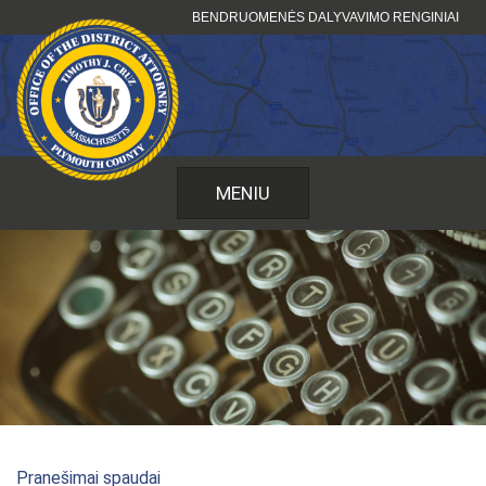
Pereiti
BENDRUOMENĖS DALYVAVIMO RENGINIAI
prie
turinio
MENIU
Pranešimai spaudai