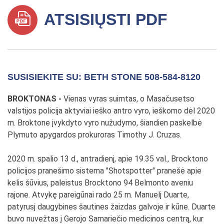
ATSISIŲSTI PDF
SUSISIEKITE SU: BETH STONE 508-584-8120
BROKTONAS -
Vienas vyras suimtas, o Masačusetso
valstijos policija aktyviai ieško antro vyro, ieškomo dėl 2020
m. Broktone įvykdyto vyro nužudymo, šiandien paskelbė
Plymuto apygardos prokuroras Timothy J. Cruzas.
2020 m. spalio 13 d., antradienį, apie 19.35 val., Brocktono
policijos pranešimo sistema "Shotspotter" pranešė apie
kelis šūvius, paleistus Brocktono 94 Belmonto aveniu
rajone. Atvykę pareigūnai rado 25 m. Manuelį Duarte,
patyrusį daugybines šautines žaizdas galvoje ir kūne. Duarte
buvo nuvežtas į Gerojo Samariečio medicinos centrą, kur