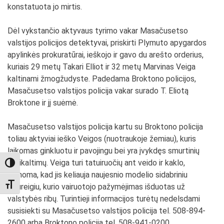
konstatuota jo mirtis.
Dėl vykstančio aktyvaus tyrimo vakar Masačusetso
valstijos policijos detektyvai, priskirti Plymuto apygardos
apylinkės prokuratūrai, ieškojo ir gavo du arešto orderius,
kuriais 29 metų Takari Elliot ir 32 metų Marvinas Veiga
kaltinami žmogžudyste. Padedama Broktono policijos,
Masačusetso valstijos policija vakar surado T. Eliotą
Broktone ir jį suėmė.
Masačusetso valstijos policija kartu su Broktono policija
toliau aktyviai ieško Veigos (nuotraukoje žemiau), kuris
laikomas ginkluotu ir pavojingu bei yra įvykdęs smurtinių
nusikaltimų. Veiga turi tatuiruočių ant veido ir kaklo,
TOGGLE HIGH CONTRAST
manoma, kad jis keliauja naujesnio modelio sidabriniu
TOGGLE FONT SIZE
visureigiu, kurio vairuotojo pažymėjimas išduotas už
valstybės ribų. Turintieji informacijos turėtų nedelsdami
susisiekti su Masačusetso valstijos policija tel. 508-894-
2600 arba Broktono policija tel. 508-941-0200.