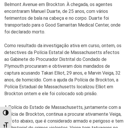
Belmont Avenue em Brockton. À chegada, os agentes
encontraram Manuel Duarte, de 25 anos, com vários
ferimentos de bala na cabeça e no corpo. Duarte foi
transportado para o Good Samaritan Medical Center, onde
foi declarado morto.
Como resultado da investigação ativa em curso, ontem, os
detectives da Polícia Estatal de Massachusetts afectos
ao Gabinete do Procurador Distrital do Condado de
Plymouth procuraram e obtiveram dois mandados de
captura acusando Takari Elliot, 29 anos, e Marvin Veiga, 32
anos, de homicídio. Com a ajuda da Polícia de Brockton, a
Polícia Estadual de Massachusetts localizou Elliot em
Brockton ontem e ele foi colocado sob prisão.
A Polícia do Estado de Massachusetts, juntamente com a
Polícia de Brockton, continua a procurar ativamente Veiga,
TOGGLE HIGH CONTRAST
na foto abaixo, que é considerado armado e perigoso e tem
TOGGLE FONT SIZE
um historial de crimes violentos. Veiga tem tatuagens no