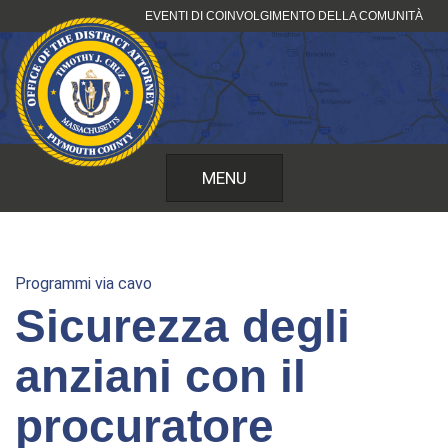
Vai
EVENTI DI COINVOLGIMENTO DELLA COMUNITÀ
al
contenuto
MENU
Programmi via cavo
Sicurezza degli
anziani con il
procuratore