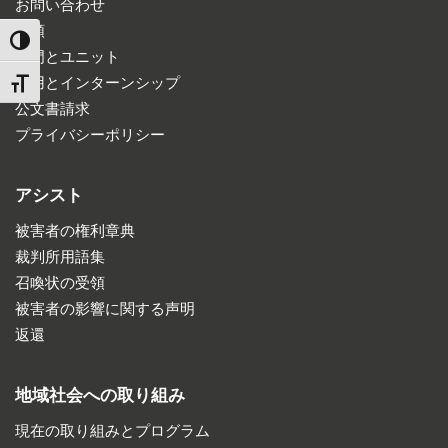
お問い合わせ
道順
TOGGLE HIGH CONTRAST
部門とユニット
雇用とインターンシップ
TOGGLE FONT SIZE
公文書請求
プライバシーポリシー
アシスト
被害者の権利章典
裁判所用語集
召喚状の受領
被害者の影響に関する声明
返還
地域社会への取り組み
現在の取り組みとプログラム