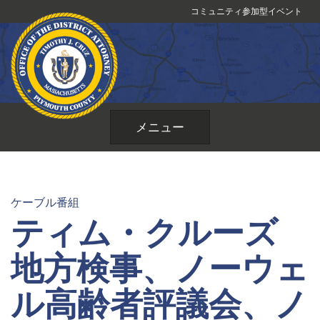
コ
コミュニティ参加型イベント
ン
テ
ン
ツ
へ
ス
メニュー
キ
ッ
プ
ケーブル番組
ティム・クルーズ
地方検事、ノーウェ
ル高齢者評議会、ノ