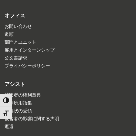
オフィス
お問い合わせ
道順
部門とユニット
雇用とインターンシップ
公文書請求
プライバシーポリシー
アシスト
被害者の権利章典
TOGGLE HIGH CONTRAST
裁判所用語集
召喚状の受領
TOGGLE FONT SIZE
被害者の影響に関する声明
返還