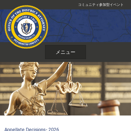
コ
コミュニティ参加型イベント
ン
テ
ン
ツ
へ
ス
メニュー
キ
ッ
プ
Appellate Decisions- 2026