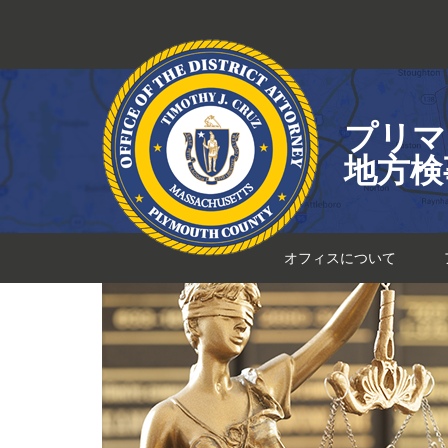
コ
ン
テ
ン
ツ
プリマ
へ
ス
地方検
キ
ッ
プ
オフィスについて