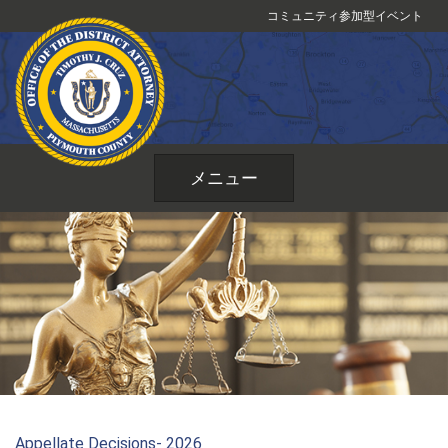
コ
コミュニティ参加型イベント
ン
テ
ン
ツ
へ
ス
メニュー
キ
ッ
プ
Appellate Decisions- 2026