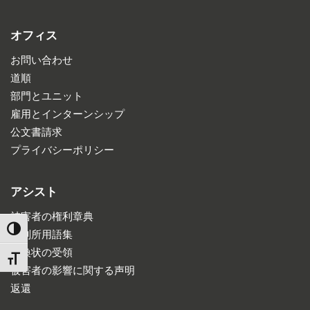
オフィス
お問い合わせ
道順
部門とユニット
雇用とインターンシップ
公文書請求
プライバシーポリシー
アシスト
被害者の権利章典
TOGGLE HIGH CONTRAST
裁判所用語集
召喚状の受領
TOGGLE FONT SIZE
被害者の影響に関する声明
返還