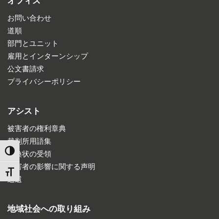
オフィス
お問い合わせ
道順
部門とユニット
雇用とインターンシップ
公文書請求
プライバシーポリシー
アシスト
被害者の権利章典
裁判所用語集
TOGGLE HIGH CONTRAST
召喚状の受領
被害者の影響に関する声明
TOGGLE FONT SIZE
返還
地域社会への取り組み