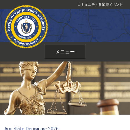
コ
コミュニティ参加型イベント
ン
テ
ン
ツ
へ
ス
メニュー
キ
ッ
プ
Appellate Decisions- 2026