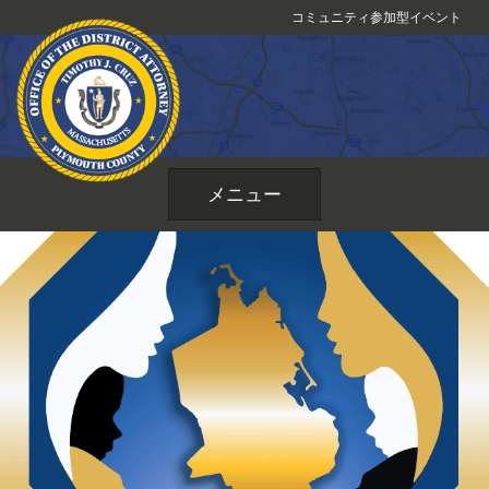
コ
コミュニティ参加型イベント
ン
テ
ン
ツ
へ
ス
メニュー
キ
ッ
プ