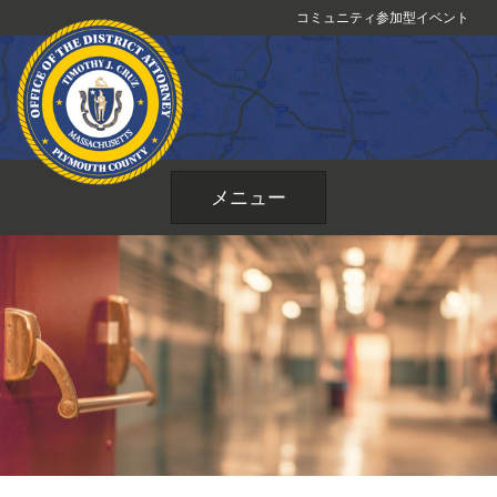
コ
コミュニティ参加型イベント
ン
テ
ン
ツ
へ
ス
メニュー
キ
ッ
プ