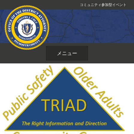
コ
コミュニティ参加型イベント
ン
テ
ン
ツ
へ
ス
メニュー
キ
ッ
プ