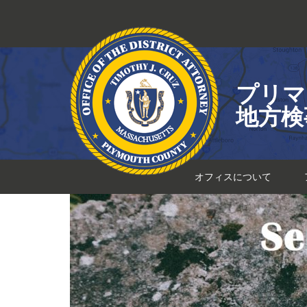
コ
ン
テ
ン
ツ
プリマ
へ
ス
地方検
キ
ッ
プ
オフィスについて