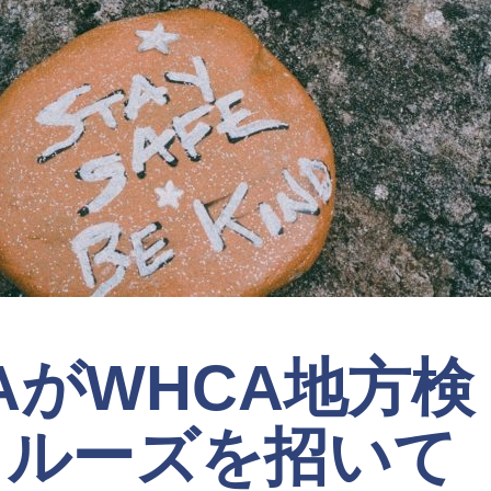
AがWHCA地方検
クルーズを招いて