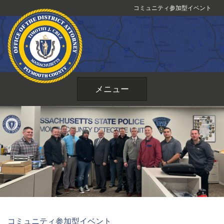
コ
コミュニティ参加型イベント
ン
テ
ン
ツ
へ
ス
メニュー
キ
ッ
プ
コミュニティ参加型イベント