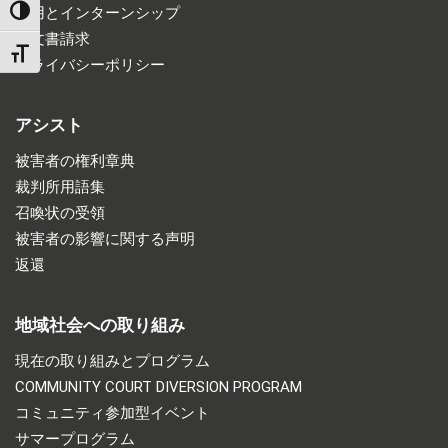
雇用とインターンシップ
TOGGLE HIGH CONTRAST
公文書請求
TOGGLE FONT SIZE
プライバシーポリシー
アシスト
被害者の権利章典
裁判所用語集
召喚状の受領
被害者の影響に関する声明
返還
地域社会への取り組み
現在の取り組みとプログラム
COMMUNITY COURT DIVERSION PROGRAM
コミュニティ参加型イベント
サマープログラム