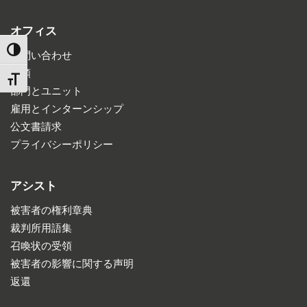
オフィス
TOGGLE HIGH CONTRAST
お問い合わせ
道順
TOGGLE FONT SIZE
部門とユニット
雇用とインターンシップ
公文書請求
プライバシーポリシー
アシスト
被害者の権利章典
裁判所用語集
召喚状の受領
被害者の影響に関する声明
返還