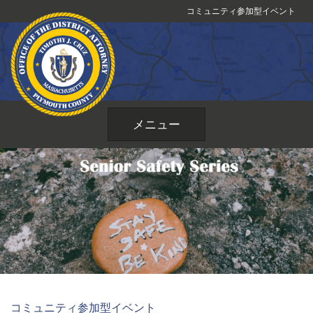
コ
コミュニティ参加型イベント
ン
テ
ン
ツ
へ
ス
メニュー
キ
ッ
プ
コミュニティ参加型イベント