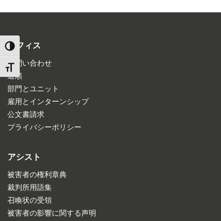
オフィス
TOGGLE HIGH CONTRAST
お問い合わせ
TOGGLE FONT SIZE
道順
部門とユニット
雇用とインターンシップ
公文書請求
プライバシーポリシー
アシスト
被害者の権利章典
裁判所用語集
召喚状の受領
被害者の影響に関する声明