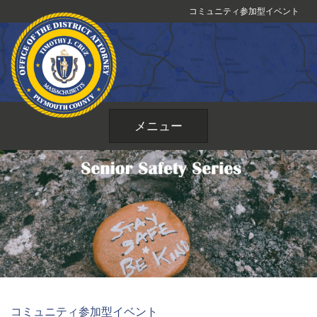
コ
コミュニティ参加型イベント
ン
テ
ン
ツ
へ
ス
メニュー
キ
ッ
プ
コミュニティ参加型イベント