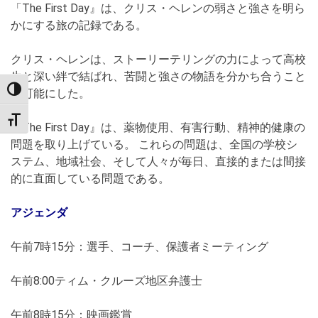
「The First Day』は、クリス・ヘレンの弱さと強さを明ら
かにする旅の記録である。
クリス・ヘレンは、ストーリーテリングの力によって高校
生と深い絆で結ばれ、苦闘と強さの物語を分かち合うこと
TOGGLE HIGH CONTRAST
を可能にした。
TOGGLE FONT SIZE
「The First Day』は、薬物使用、有害行動、精神的健康の
問題を取り上げている。 これらの問題は、全国の学校シ
ステム、地域社会、そして人々が毎日、直接的または間接
的に直面している問題である。
アジェンダ
午前7時15分：選手、コーチ、保護者ミーティング
午前8:00ティム・クルーズ地区弁護士
午前8時15分：映画鑑賞