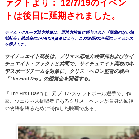
ァクトより： 12/7/19のイベン
トは後日に延期されました。
ティム・クルーズ地方検事は、同地方検事に授与された「薬物のない地
域社会」助成金のSAMHSA資金により、この映画の1年間のライセンス
を購入した。
サイチュエイト高校は、プリマス郡地方検事局およびサイ
チュエイト・ファクトと共同で、サイチュエイト高校の冬
季スポーツチームを対象に、クリス・ヘロン監督の映画
「The First Day」の鑑賞会を開催する。
「The First Day "は、元プロバスケットボール選手で、作
家、ウェルネス提唱者であるクリス・ヘレンが自身の回復
の物語を語るために制作した映画である。