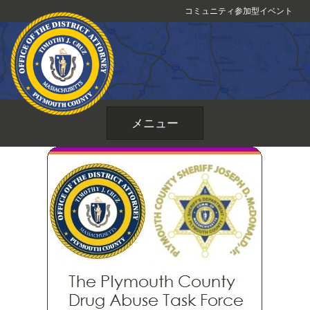
コ
コミュニティ参加型イベント
ン
テ
ン
ツ
へ
ス
メニュー
キ
ッ
プ