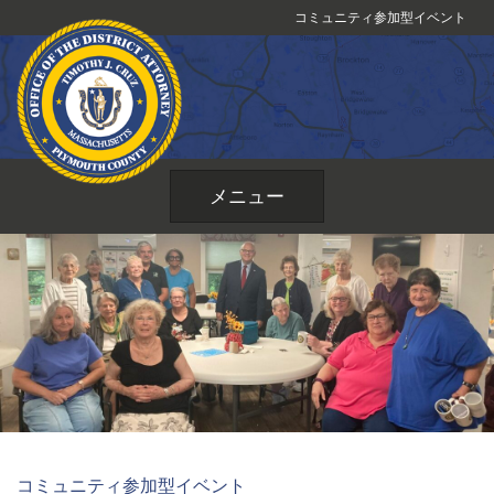
コ
コミュニティ参加型イベント
ン
テ
ン
ツ
へ
ス
メニュー
キ
ッ
プ
コミュニティ参加型イベント