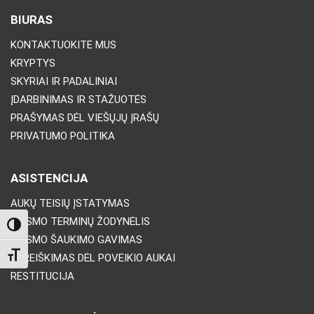
BIURAS
KONTAKTUOKITE MUS
KRYPTYS
SKYRIAI IR PADALINIAI
ĮDARBINIMAS IR STAŽUOTĖS
PRAŠYMAS DĖL VIEŠŲJŲ ĮRAŠŲ
PRIVATUMO POLITIKA
ASISTENCIJA
AUKŲ TEISIŲ ĮSTATYMAS
TEISMO TERMINŲ ŽODYNĖLIS
TOGGLE HIGH CONTRAST
TEISMO ŠAUKIMO GAVIMAS
TOGGLE FONT SIZE
PAREIŠKIMAS DĖL POVEIKIO AUKAI
RESTITUCIJA