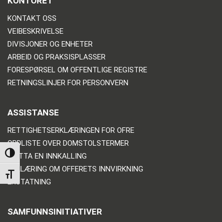
KONTORET
KONTAKT OSS
VEIBESKRIVELSE
DIVISJONER OG ENHETER
ARBEID OG PRAKSISPLASSER
FORESPØRSEL OM OFFENTLIGE REGISTRE
RETNINGSLINJER FOR PERSONVERN
ASSISTANSE
RETTIGHETSERKLÆRINGEN FOR OFRE
ORDLISTE OVER DOMSTOLSTERMER
TOGGLE HIGH CONTRAST
MOTTA EN INNKALLING
ERKLÆRING OM OFFERETS INNVIRKNING
TOGGLE FONT SIZE
ERSTATNING
SAMFUNNSINITIATIVER