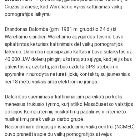
Cruzas pranešė, kad Warehamo vyras kaltinamas vaikų
pornografijos laikymu.
Brandonas Dalomba (gim. 1981 m. gruodžio 24 d.) iš
Warehamo šiandien Warehamo apygardos teisme buvo
apkaltintas keturiais kaltinimais dėl vaikų pornografijos
laikymo. Dalomba neprisipažino kaltas ir buvo sulaikytas už
40 000 JAV dolerių piniginį užstatą su sąlyga, kad jei jis bus
paleistas už užstatą, jam bus uždėta GPS stebėjimo
apyrankė ir nurodyta neturėti jokių kontaktų su jaunesniais
nei 18 metų vaikais arba elektronine įranga.
Dalombos suėmimas ir kaltinimai jam pareikšti po kelis
mėnesius trukusio tyrimo, kurį atliko Masačusetso valstijos
policijos Kompiuterinių nusikaltimų padalinys ir interneto
nusikaltimų prieš vaikus darbo grupė.
Nacionaliniam dingusių ir išnaudojamų vaikų centrui (NCMEC)
buvo pranešta apie du vaikų pornografijos atvejus