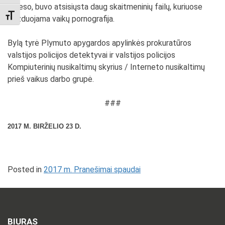
adreso, buvo atsisiųsta daug skaitmeninių failų, kuriuose
TOGGLE FONT SIZE
vaizduojama vaikų pornografija.
Bylą tyrė Plymuto apygardos apylinkės prokuratūros
valstijos policijos detektyvai ir valstijos policijos
Kompiuterinių nusikaltimų skyrius / Interneto nusikaltimų
prieš vaikus darbo grupė.
###
2017 M. BIRŽELIO 23 D.
Posted in
2017 m. Pranešimai spaudai
BIURAS