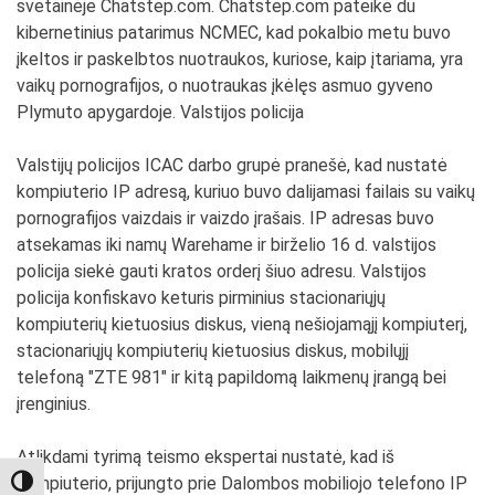
svetainėje Chatstep.com. Chatstep.com pateikė du
kibernetinius patarimus NCMEC, kad pokalbio metu buvo
įkeltos ir paskelbtos nuotraukos, kuriose, kaip įtariama, yra
vaikų pornografijos, o nuotraukas įkėlęs asmuo gyveno
Plymuto apygardoje. Valstijos policija
Valstijų policijos ICAC darbo grupė pranešė, kad nustatė
kompiuterio IP adresą, kuriuo buvo dalijamasi failais su vaikų
pornografijos vaizdais ir vaizdo įrašais. IP adresas buvo
atsekamas iki namų Warehame ir birželio 16 d. valstijos
policija siekė gauti kratos orderį šiuo adresu. Valstijos
policija konfiskavo keturis pirminius stacionariųjų
kompiuterių kietuosius diskus, vieną nešiojamąjį kompiuterį,
stacionariųjų kompiuterių kietuosius diskus, mobilųjį
telefoną "ZTE 981" ir kitą papildomą laikmenų įrangą bei
įrenginius.
Atlikdami tyrimą teismo ekspertai nustatė, kad iš
kompiuterio, prijungto prie Dalombos mobiliojo telefono IP
TOGGLE HIGH CONTRAST