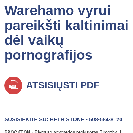
Warehamo vyrui
pareikšti kaltinimai
dėl vaikų
pornografijos
ATSISIŲSTI PDF
SUSISIEKITE SU: BETH STONE - 508-584-8120
BROCKTON
- Plymuto apygardos prokuroras Timothy J.