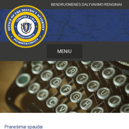
Pereiti
BENDRUOMENĖS DALYVAVIMO RENGINIAI
prie
turinio
MENIU
Pranešimai spaudai