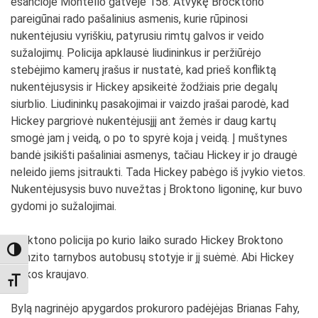
esančioje Montello gatvėje 158. Atvykę Brocktono
pareigūnai rado pašalinius asmenis, kurie rūpinosi
nukentėjusiu vyriškiu, patyrusiu rimtų galvos ir veido
sužalojimų. Policija apklausė liudininkus ir peržiūrėjo
stebėjimo kamerų įrašus ir nustatė, kad prieš konfliktą
nukentėjusysis ir Hickey apsikeitė žodžiais prie degalų
siurblio. Liudininkų pasakojimai ir vaizdo įrašai parodė, kad
Hickey pargriovė nukentėjusįjį ant žemės ir daug kartų
smogė jam į veidą, o po to spyrė koja į veidą. Į muštynes
bandė įsikišti pašaliniai asmenys, tačiau Hickey ir jo draugė
neleido jiems įsitraukti. Tada Hickey pabėgo iš įvykio vietos.
Nukentėjusysis buvo nuvežtas į Broktono ligoninę, kur buvo
gydomi jo sužalojimai.
Broktono policija po kurio laiko surado Hickey Broktono
TOGGLE HIGH CONTRAST
tranzito tarnybos autobusų stotyje ir jį suėmė. Abi Hickey
rankos kraujavo.
TOGGLE FONT SIZE
Bylą nagrinėjo apygardos prokuroro padėjėjas Brianas Fahy,