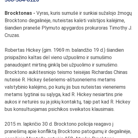
Brocktonas -
Vyras, kuris sumušė ir sunkiai sužalojo žmogų
Brocktono degalinėje, nuteistas kalėti valstijos kalėjime,
šiandien pranešė Plymuto apygardos prokuroras Timothy J.
Cruzas.
Robertas Hickey (gim. 1969 m. balandžio 19 d.) šiandien
prisipažino kaltas dėl vieno užpuolimo ir sumušimo
panaudojant mirtiną ginklą bei užpuolimo ir sumušimo.
Brocktono aukštesniojo teismo teisėjas Richardas Chinas
nuteisė R. Hickey šešeriems-aštuoneriems metams
valstybinio kalėjimo, po kurių jis bus nuteistas vieneriems
metams lygtinai su sąlyga, kad R. Hickey nesiartins prie
aukos ir neturės su ja jokių kontaktų, taip pat kad R. Hickey
bus konsultuojamas psichikos sveikatos klausimais.
2015 m. lapkričio 30 d. Brocktono policija reagavo į
pranešimą apie konfliktą Brocktono patogumų ir degalinėje,