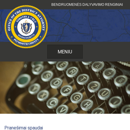
Pereiti
BENDRUOMENĖS DALYVAVIMO RENGINIAI
prie
turinio
MENIU
Pranešimai spaudai