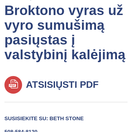
Broktono vyras už
vyro sumušimą
pasiųstas į
valstybinį kalėjimą
ATSISIŲSTI PDF
SUSISIEKITE SU: BETH STONE
508-584-8120