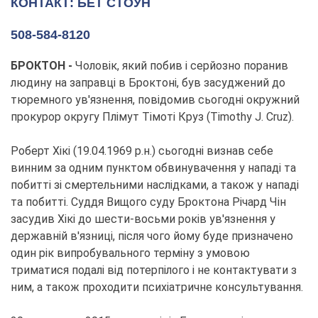
КОНТАКТ: БЕТ СТОУН
508-584-8120
БРОКТОН -
Чоловік, який побив і серйозно поранив
людину на заправці в Броктоні, був засуджений до
тюремного ув'язнення, повідомив сьогодні окружний
прокурор округу Плімут Тімоті Круз (Timothy J. Cruz).
Роберт Хікі (19.04.1969 р.н.) сьогодні визнав себе
винним за одним пунктом обвинувачення у нападі та
побитті зі смертельними наслідками, а також у нападі
та побитті. Суддя Вищого суду Броктона Річард Чін
засудив Хікі до шести-восьми років ув'язнення у
державній в'язниці, після чого йому буде призначено
один рік випробувального терміну з умовою
триматися подалі від потерпілого і не контактувати з
ним, а також проходити психіатричне консультування.