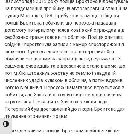
30 листопада 2015 року поліція Броктона відреагувала
на повідомлення про бійку на автозаправній станції на
вулиці Монтелло, 158. Прибувши на місце, офіцери
поліції Броктона побачили, що перехожі надавали
допомогу потерпілому чоловікові, який страждав від
серйозних травм голови та обличчя. Поліція опитала
свідків і переглянула записи з камер спостереження,
після чого було встановлено, що потерпілий і Хікі
обмінялися словами на заправці перед сутичкою. Зі
свідчень очевидців та відеозаписів стало відомо, що
потім Хікі штовхнув жертву на землю і завдав їй
численних ударів кулаком в обличчя, а потім вдарив
ногою в обличчя. Перехожі намагалися втрутитися в
побиття, але Хікі та його супутниця не дозволили їм
втрутитися. Після цього Хікі втік з місця події.
Потерпілий був доставлений до лікарні Броктона для
лікування отриманих травм.
TOGGLE HIGH CONTRAST
Через деякий час поліція Броктона знайшла Хікі на