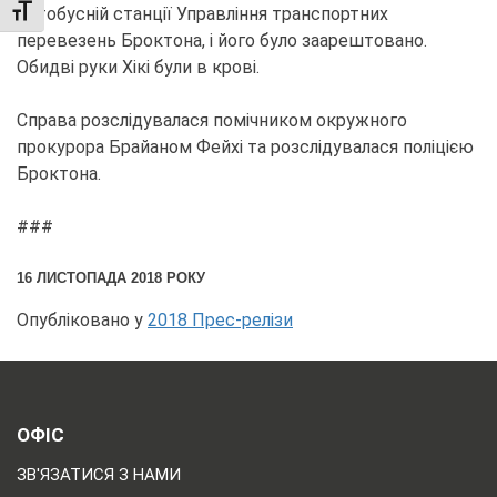
автобусній станції Управління транспортних
TOGGLE FONT SIZE
перевезень Броктона, і його було заарештовано.
Обидві руки Хікі були в крові.
Справа розслідувалася помічником окружного
прокурора Брайаном Фейхі та розслідувалася поліцією
Броктона.
###
16 ЛИСТОПАДА 2018 РОКУ
Опубліковано у
2018 Прес-релізи
ОФІС
ЗВ'ЯЗАТИСЯ З НАМИ