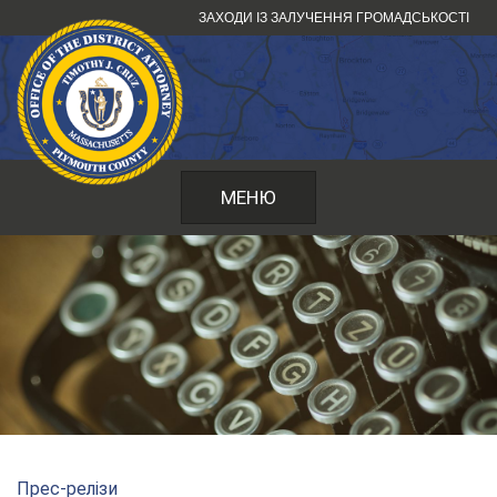
Перейти
ЗАХОДИ ІЗ ЗАЛУЧЕННЯ ГРОМАДСЬКОСТІ
до
змісту
МЕНЮ
Прес-релізи