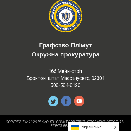
Графство Плімут
Окружна прокуратура
166 Мейн-стріт
Броктон, штат Массачусетс, 02301
508-584-8120
COPYRIGHT © 2026 PLYMOUTH COUNTY DISTRICT ATTORNEY'S OFFICE. ALL
RIGHTS RESERVED.
Українська