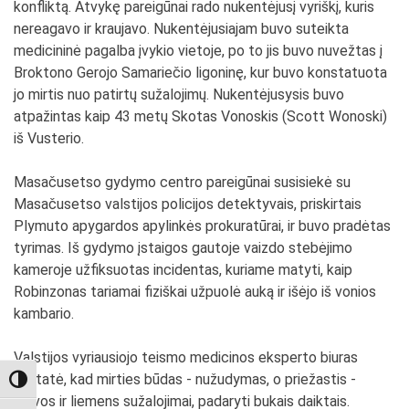
konfliktą. Atvykę pareigūnai rado nukentėjusį vyriškį, kuris
nereagavo ir kraujavo. Nukentėjusiajam buvo suteikta
medicininė pagalba įvykio vietoje, po to jis buvo nuvežtas į
Broktono Gerojo Samariečio ligoninę, kur buvo konstatuota
jo mirtis nuo patirtų sužalojimų. Nukentėjusysis buvo
atpažintas kaip 43 metų Skotas Vonoskis (Scott Wonoski)
iš Vusterio.
Masačusetso gydymo centro pareigūnai susisiekė su
Masačusetso valstijos policijos detektyvais, priskirtais
Plymuto apygardos apylinkės prokuratūrai, ir buvo pradėtas
tyrimas. Iš gydymo įstaigos gautoje vaizdo stebėjimo
kameroje užfiksuotas incidentas, kuriame matyti, kaip
Robinzonas tariamai fiziškai užpuolė auką ir išėjo iš vonios
kambario.
Valstijos vyriausiojo teismo medicinos eksperto biuras
nustatė, kad mirties būdas - nužudymas, o priežastis -
TOGGLE HIGH CONTRAST
galvos ir liemens sužalojimai, padaryti bukais daiktais.