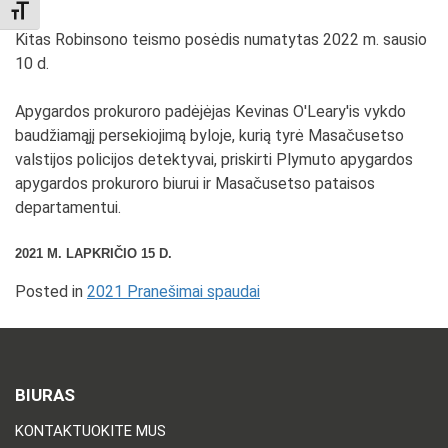
TOGGLE FONT SIZE
Kitas Robinsono teismo posėdis numatytas 2022 m. sausio
10 d.
Apygardos prokuroro padėjėjas Kevinas O'Leary'is vykdo
baudžiamąjį persekiojimą byloje, kurią tyrė Masačusetso
valstijos policijos detektyvai, priskirti Plymuto apygardos
apygardos prokuroro biurui ir Masačusetso pataisos
departamentui.
2021 M. LAPKRIČIO 15 D.
Posted in
2021 Pranešimai spaudai
BIURAS
KONTAKTUOKITE MUS