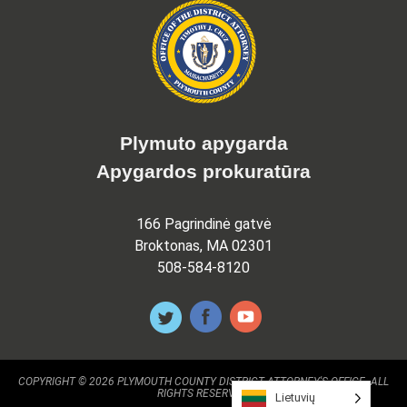
Plymuto apygarda
Apygardos prokuratūra
166 Pagrindinė gatvė
Broktonas, MA 02301
508-584-8120
COPYRIGHT © 2026 PLYMOUTH COUNTY DISTRICT ATTORNEY'S OFFICE. ALL
RIGHTS RESERVED.
Lietuvių