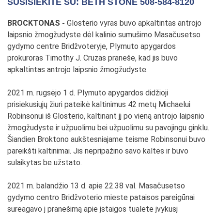
SUSISIEKITE SU: BETH STONE 508-584-8120
BROCKTONAS -
Glosterio vyras buvo apkaltintas antrojo
laipsnio žmogžudyste dėl kalinio sumušimo Masačusetso
gydymo centre Bridžvoteryje, Plymuto apygardos
prokuroras Timothy J. Cruzas pranešė, kad jis buvo
apkaltintas antrojo laipsnio žmogžudyste.
2021 m. rugsėjo 1 d. Plymuto apygardos didžioji
prisiekusiųjų žiuri pateikė kaltinimus 42 metų Michaelui
Robinsonui iš Glosterio, kaltinant jį po vieną antrojo laipsnio
žmogžudyste ir užpuolimu bei užpuolimu su pavojingu ginklu.
Šiandien Broktono aukštesniajame teisme Robinsonui buvo
pareikšti kaltinimai. Jis nepripažino savo kaltės ir buvo
sulaikytas be užstato.
2021 m. balandžio 13 d. apie 22.38 val. Masačusetso
gydymo centro Bridžvoterio mieste pataisos pareigūnai
sureagavo į pranešimą apie įstaigos tualete įvykusį