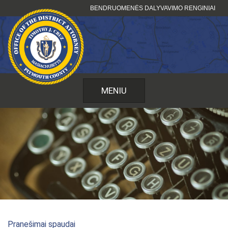
Pereiti
BENDRUOMENĖS DALYVAVIMO RENGINIAI
prie
turinio
MENIU
Pranešimai spaudai