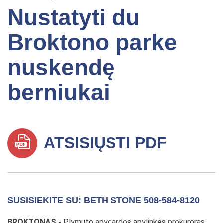
Nustatyti du
Broktono parke
nuskendę
berniukai
ATSISIŲSTI PDF
SUSISIEKITE SU: BETH STONE 508-584-8120
BROKTONAS -
Plymuto apygardos apylinkės prokuroras