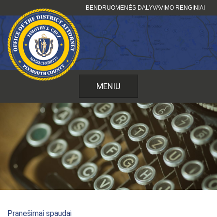
Pereiti
BENDRUOMENĖS DALYVAVIMO RENGINIAI
prie
turinio
MENIU
Pranešimai spaudai