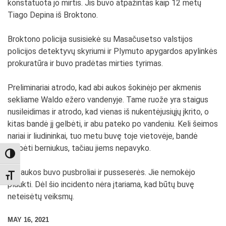
konstatuota jo mirtis. Jis buvo atpažintas kaip 12 metų
Tiago Depina iš Broktono.
Broktono policija susisiekė su Masačusetso valstijos
policijos detektyvų skyriumi ir Plymuto apygardos apylinkės
prokuratūra ir buvo pradėtas mirties tyrimas.
Preliminariai atrodo, kad abi aukos šokinėjo per akmenis
sekliame Waldo ežero vandenyje. Tame ruože yra staigus
nusileidimas ir atrodo, kad vienas iš nukentėjusiųjų įkrito, o
kitas bandė jį gelbėti, ir abu pateko po vandeniu. Keli šeimos
nariai ir liudininkai, tuo metu buvę toje vietovėje, bandė
gelbėti berniukus, tačiau jiems nepavyko.
TOGGLE HIGH CONTRAST
Abi aukos buvo pusbroliai ir pusseserės. Jie nemokėjo
TOGGLE FONT SIZE
plaukti. Dėl šio incidento nėra įtariama, kad būtų buvę
neteisėtų veiksmų.
MAY 16, 2021