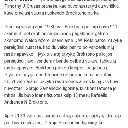
Timothy J. Cruzas pranešė, kad buvo nustatyti du vyriškiai,
kurie praėjusį vakarą nuskendo Brocktono parke.
Praėjusį vakarą apie 19.30 val. Broktono policija gavo 911
skambutį dėl skubios medicininės pagalbos ir galimo
skendimo Waldo ežere, esančiame D.W. Field parke. Atvykę
pareigūnai nustatė, kad du vaikai paniro po vandeniu ir jų
rasti nepavyko. Į įvykio vietą atvykę Broktono policijos
pareigūnai įlipo į vandenį ir bandė gelbėti vaikus, tačiau jų
rasti nepavyko. Broktono policija kreipėsi pagalbos į
Plymuto apygardos techninę gelbėjimo komandą. Apie
20:51 val. narams pavyko rasti vienos aukos kūną. Jis buvo
nuvežtas į Gerojo Samariečio ligoninę, kur konstatuota jo
mirtis. Jis buvo identifikuotas kaip 13 metų Rafaelis
Andrande iš Broktono.
Apie 21:33 val. narai surado antrąjį nukentėjusį vyrą. Jis taip
pat buvo nuvežtas į Gerojo Samariečio ligoninę, kur