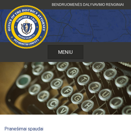
Pereiti
BENDRUOMENĖS DALYVAVIMO RENGINIAI
prie
turinio
MENIU
Pranešimai spaudai