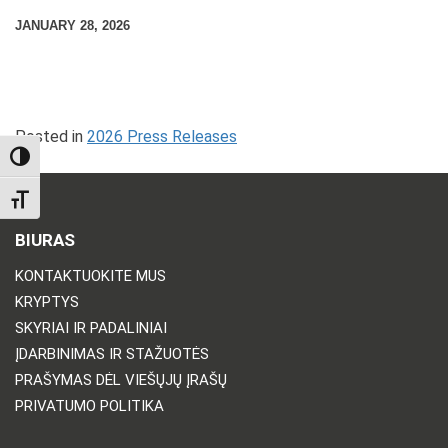
JANUARY 28, 2026
Posted in
2026 Press Releases
TOGGLE HIGH CONTRAST
TOGGLE FONT SIZE
BIURAS
KONTAKTUOKITE MUS
KRYPTYS
SKYRIAI IR PADALINIAI
ĮDARBINIMAS IR STAŽUOTĖS
PRAŠYMAS DĖL VIEŠŲJŲ ĮRAŠŲ
PRIVATUMO POLITIKA