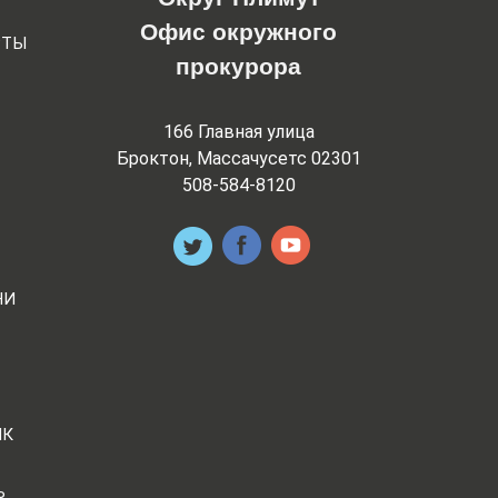
Офис окружного
РТЫ
прокурора
166 Главная улица
Броктон, Массачусетс 02301
508-584-8120
НИ
ИК
Ь