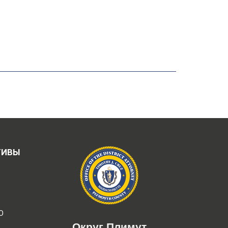
ТИВЫ
Ю
Округ Плимут