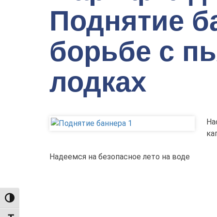
Поднятие б
борьбе с п
лодках
На
ка
Надеемся на безопасное лето на воде
TOGGLE HIGH CONTRAST