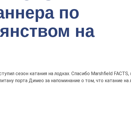
аннера по
ьянством на
ступил сезон катания на лодках. Спасибо Marshfield FACT
питану порта Димео за напоминание о том, что катание на