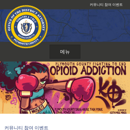
콘
커뮤니티 참여 이벤트
텐
츠
로
건
너
뛰
메뉴
기
커뮤니티 참여 이벤트