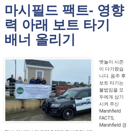
마시필드 팩트- 영향
력 아래 보트 타기
배너 올리기
뱃놀이 시즌
이 다가왔습
니다. 음주 후
보트 타기는
불법임을 모
두에게 상기
시켜 주신
Marshfield
FACTS,
Marshfield 경