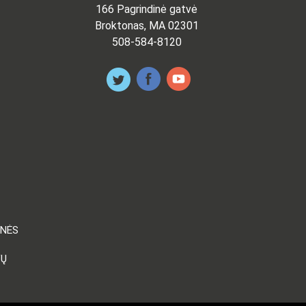
166 Pagrindinė gatvė
Broktonas, MA 02301
508-584-8120
ENĖS
VŲ