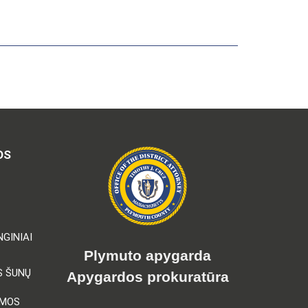
OS
GINIAI
Plymuto apygarda
S ŠUNŲ
Apygardos prokuratūra
AMOS