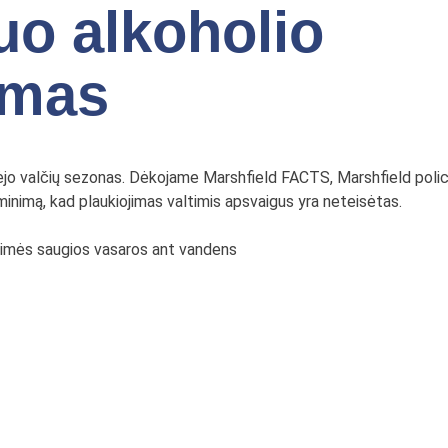
uo alkoholio
imas
jo valčių sezonas. Dėkojame Marshfield FACTS, Marshfield polic
minimą, kad plaukiojimas valtimis apsvaigus yra neteisėtas.
kimės saugios vasaros ant vandens