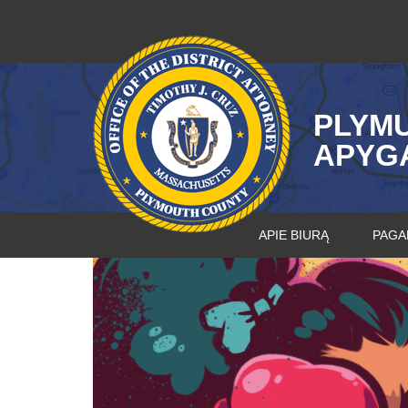
Pereiti
prie
turinio
PLYM
APYG
APIE BIURĄ
PAGA