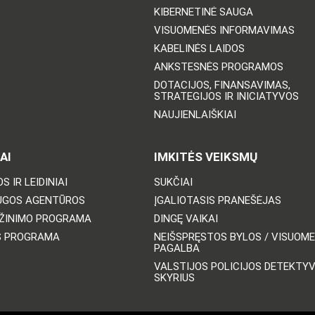
KIBERNETINĖ SAUGA
VISUOMENĖS INFORMAVIMAS
KABELINĖS LAIDOS
ANKSTESNĖS PROGRAMOS
DOTACIJOS, FINANSAVIMAS,
STRATEGIJOS IR INICIATYVOS
NAUJIENLAIŠKIAI
AI
IMKITĖS VEIKSMŲ
S IR LEIDINIAI
SUKČIAI
UGOS AGENTŪROS
ĮGALIOTASIS PRANEŠĖJAS
ŽINIMO PROGRAMA
DINGĘ VAIKAI
S PROGRAMA
NEIŠSPRĘSTOS BYLOS / VISUOM
PAGALBA
VALSTIJOS POLICIJOS DETEKTY
SKYRIUS