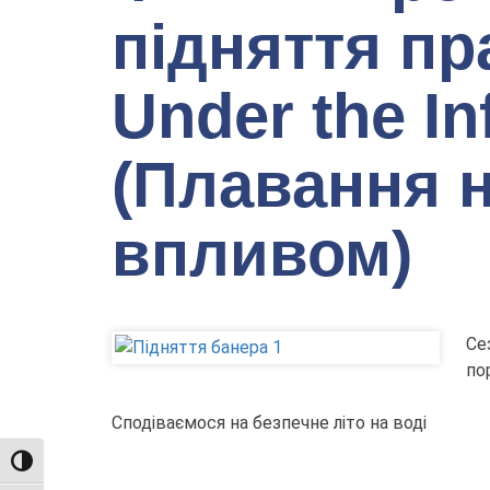
підняття пр
Under the In
(Плавання н
впливом)
Се
по
Сподіваємося на безпечне літо на воді
TOGGLE HIGH CONTRAST