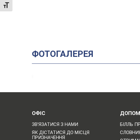
TOGGLE FONT SIZE
ФОТОГАЛЕРЕЯ
ОФІС
ДОПОМ
ЗВ'ЯЗАТИСЯ З НАМИ
БІЛЛЬ П
ЯК ДІСТАТИСЯ ДО МІСЦЯ
СЛОВНИК
ПРИЗНАЧЕННЯ