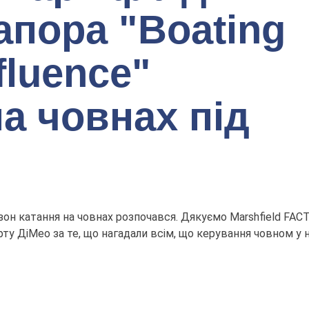
апора "Boating
fluence"
а човнах під
зон катання на човнах розпочався. Дякуємо Marshfield FACT
рту ДіМео за те, що нагадали всім, що керування човном у 