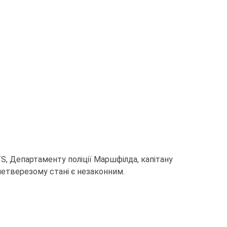
S, Департаменту поліції Маршфілда, капітану
нетверезому стані є незаконним.