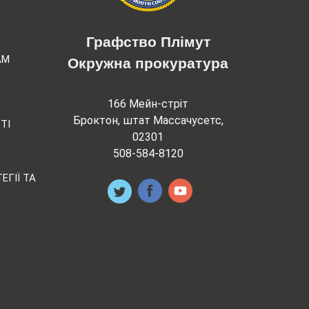
Графство Плімут
АМ
Окружна прокуратура
166 Мейн-стріт
Броктон, штат Массачусетс,
ТІ
02301
508-584-8120
ЕГІЇ ТА