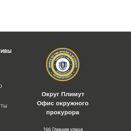
ТИВЫ
Ю
Округ Плимут
Офис окружного
РТЫ
прокурора
166 Главная улица