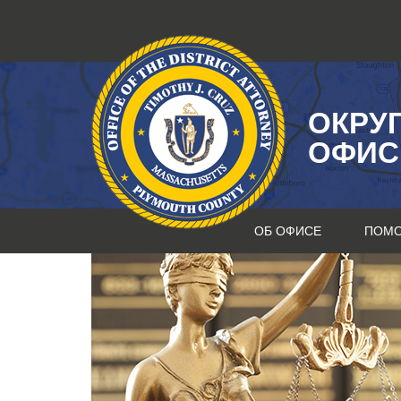
Перейти
к
содержанию
ОКРУ
ОФИС
ОБ ОФИСЕ
ПОМ