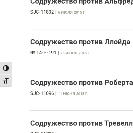
Содружество против Альфре
SJC-11832
|
6 ИЮЛЯ 2015 Г.
Содружество против Ллойда 
№ 14-P-191
|
26 ИЮНЯ 2015 Г.
TOGGLE HIGH CONTRAST
Содружество против Роберт
TOGGLE FONT SIZE
SJC-11096
|
11 ИЮНЯ 2015 Г.
Содружество против Тревелл