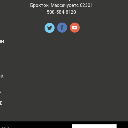
Броктон, Массачусетс 02301
508-584-8120
НИ
ИК
Ь
Е