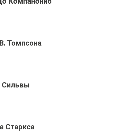
до Компанонио
В. Томпсона
а Сильвы
а Старкса