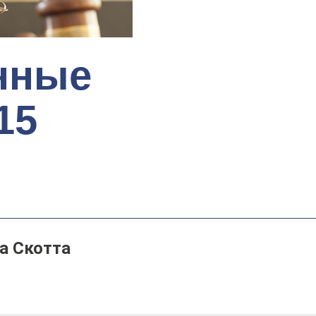
нные
15
а Скотта