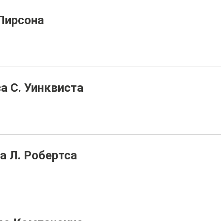
Пирсона
 С. Уинквиста
 Л. Робертса