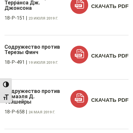
Терранса Дж.
СКАЧАТЬ PDF
Джонсона
18-P-151
|
23 ИЮЛЯ 2019 Г.
Содружество против
Терезы Финч
СКАЧАТЬ PDF
18-P-491
|
19 ИЮЛЯ 2019 Г.
TOGGLE HIGH CONTRAST
Содружество против
Исмаэля Д.
TOGGLE FONT SIZE
СКАЧАТЬ PDF
Тейшейры
18-P-658
|
24 МАЯ 2019 Г.